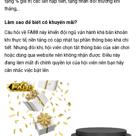
tặng % giá trị các lần nạp tiền, tặng nhân đôi thưởng khi
thắng,…
Làm sao để biết có khuyến mãi?
Câu hỏi về FA88 này khiến đội ngũ vận hành khá băn khoăn
khi thực tế, nền tảng có cập nhật tại phần thông báo khá chi
tiết. Nhưng đôi khi, hội viên chọn tắt thông báo của sân chơi
hoặc dùng qua website nên không nhận được. Điều này
đang làm mất đi chính quyền lợi của hội viên nên bạn hãy
cân nhắc việc bật lên.