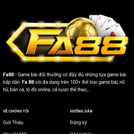
Fa88
- Game bài đổi thưởng có đầy đủ những tựa game bài
hấp dẫn.
Fa 88
với đa dạng trên 100+ thể loại game bài, nổ
hũ, bắn cá, lô đề online, cá cược thể thao,...
VỀ CHÚNG TÔI
HƯỚNG DẪN
Giới Thiệu
Đăng ký