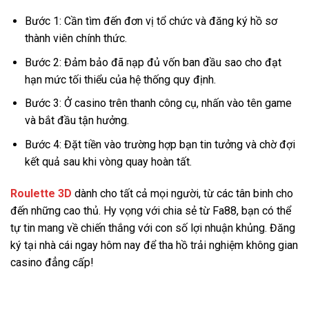
Bước 1: Cần tìm đến đơn vị tổ chức và đăng ký hồ sơ
thành viên chính thức.
Bước 2: Đảm bảo đã nạp đủ vốn ban đầu sao cho đạt
hạn mức tối thiểu của hệ thống quy định.
Bước 3: Ở casino trên thanh công cụ, nhấn vào tên game
và bắt đầu tận hưởng.
Bước 4: Đặt tiền vào trường hợp bạn tin tưởng và chờ đợi
kết quả sau khi vòng quay hoàn tất.
Roulette 3D
dành cho tất cả mọi người, từ các tân binh cho
đến những cao thủ. Hy vọng với chia sẻ từ Fa88, bạn có thể
tự tin mang về chiến thắng với con số lợi nhuận khủng. Đăng
ký tại nhà cái ngay hôm nay để tha hồ trải nghiệm không gian
casino đẳng cấp!