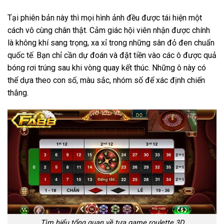
Tại phiên bản này thì mọi hình ảnh đều được tái hiện một
cách vô cùng chân thật. Cảm giác hội viên nhận được chính
là không khí sang trọng, xa xỉ trong những sân đỏ đen chuẩn
quốc tế. Bạn chỉ cần dự đoán và đặt tiền vào các ô được quả
bóng rơi trúng sau khi vòng quay kết thúc. Những ô này có
thể dựa theo con số, màu sắc, nhóm số để xác định chiến
thắng.
Tìm hiểu tổng quan về tựa game roulette 3D