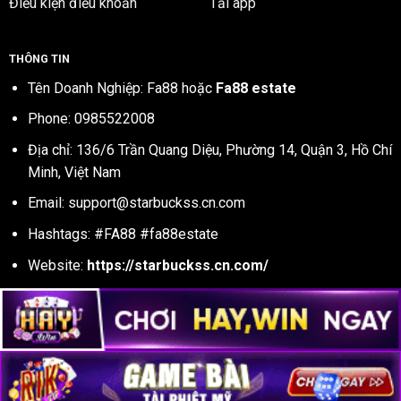
Điều kiện điều khoản
Tải app
THÔNG TIN
Tên Doanh Nghiệp: Fa88 hoặc
Fa88 estate
Phone:
0985522008
Địa chỉ:
136/6 Trần Quang Diệu, Phường 14, Quận 3, Hồ Chí
Minh, Việt Nam
Email:
support@starbuckss.cn.com
Hashtags:
#FA88 #fa88estate
Website:
https://starbuckss.cn.com/
sitemap
Copyright 2026 ©
Fa88