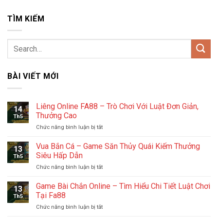
TÌM KIẾM
BÀI VIẾT MỚI
Liêng Online FA88 – Trò Chơi Với Luật Đơn Giản,
14
Thưởng Cao
Th5
Chức năng bình luận bị tắt
ở
Liêng
Online
Vua Bắn Cá – Game Săn Thủy Quái Kiếm Thưởng
13
FA88
Siêu Hấp Dẫn
Th5
–
Chức năng bình luận bị tắt
ở
Trò
Vua
Chơi
Bắn
Game Bài Chắn Online – Tìm Hiểu Chi Tiết Luật Chơi
Với
13
Cá
Luật
Tại Fa88
Th5
–
Đơn
Chức năng bình luận bị tắt
ở
Game
Giản,
Game
Săn