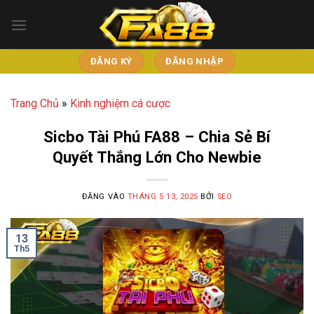
Bỏ
qua
nội
dung
ĐĂNG KÝ
ĐĂNG NHẬP
Trang Chủ
»
Kinh nghiệm cá cược
Sicbo Tài Phú FA88 – Chia Sẻ Bí
Quyết Thắng Lớn Cho Newbie
ĐĂNG VÀO
THÁNG 5 13, 2025
BỞI
SEO
13
Th5