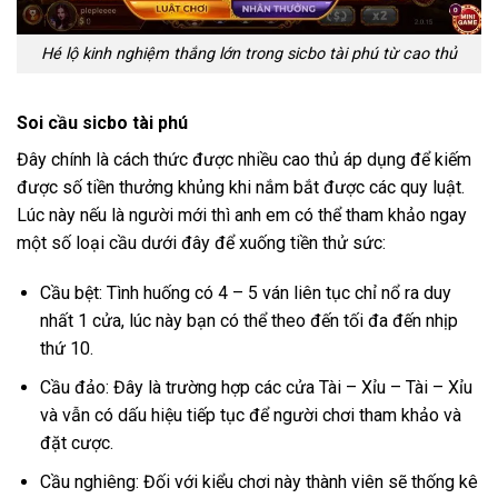
Hé lộ kinh nghiệm thắng lớn trong sicbo tài phú từ cao thủ
Soi cầu sicbo tài phú
Đây chính là cách thức được nhiều cao thủ áp dụng để kiếm
được số tiền thưởng khủng khi nắm bắt được các quy luật.
Lúc này nếu là người mới thì anh em có thể tham khảo ngay
một số loại cầu dưới đây để xuống tiền thử sức:
Cầu bệt: Tình huống có 4 – 5 ván liên tục chỉ nổ ra duy
nhất 1 cửa, lúc này bạn có thể theo đến tối đa đến nhịp
thứ 10.
Cầu đảo: Đây là trường hợp các cửa Tài – Xỉu – Tài – Xỉu
và vẫn có dấu hiệu tiếp tục để người chơi tham khảo và
đặt cược.
Cầu nghiêng: Đối với kiểu chơi này thành viên sẽ thống kê