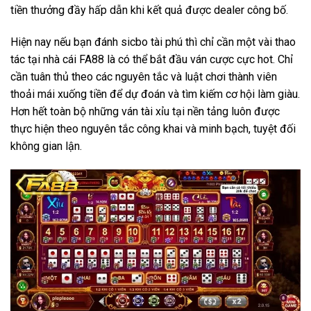
tiền thưởng đầy hấp dẫn khi kết quả được dealer công bố.
Hiện nay nếu bạn đánh sicbo tài phú thì chỉ cần một vài thao
tác tại nhà cái FA88 là có thể bắt đầu ván cược cực hot. Chỉ
cần tuân thủ theo các nguyên tắc và luật chơi thành viên
thoải mái xuống tiền để dự đoán và tìm kiếm cơ hội làm giàu.
Hơn hết toàn bộ những ván tài xỉu tại nền tảng luôn được
thực hiện theo nguyên tắc công khai và minh bạch, tuyệt đối
không gian lận.