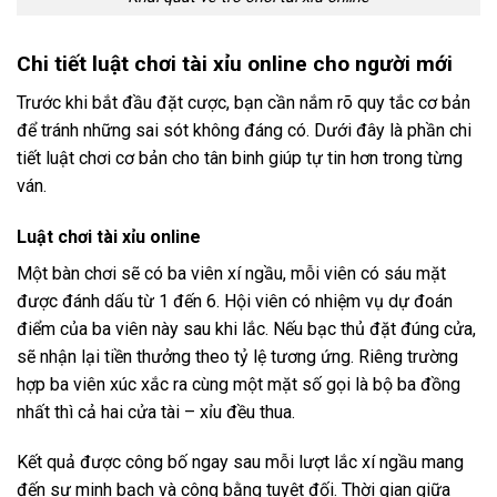
Chi tiết luật chơi tài xỉu online cho người mới
Trước khi bắt đầu đặt cược, bạn cần nắm rõ quy tắc cơ bản
để tránh những sai sót không đáng có. Dưới đây là phần chi
tiết luật chơi cơ bản cho tân binh giúp tự tin hơn trong từng
ván.
Luật chơi tài xỉu online
Một bàn chơi sẽ có ba viên xí ngầu, mỗi viên có sáu mặt
được đánh dấu từ 1 đến 6. Hội viên có nhiệm vụ dự đoán
điểm của ba viên này sau khi lắc. Nếu bạc thủ đặt đúng cửa,
sẽ nhận lại tiền thưởng theo tỷ lệ tương ứng. Riêng trường
hợp ba viên xúc xắc ra cùng một mặt số gọi là bộ ba đồng
nhất thì cả hai cửa tài – xỉu đều thua.
Kết quả được công bố ngay sau mỗi lượt lắc xí ngầu mang
đến sự minh bạch và công bằng tuyệt đối. Thời gian giữa