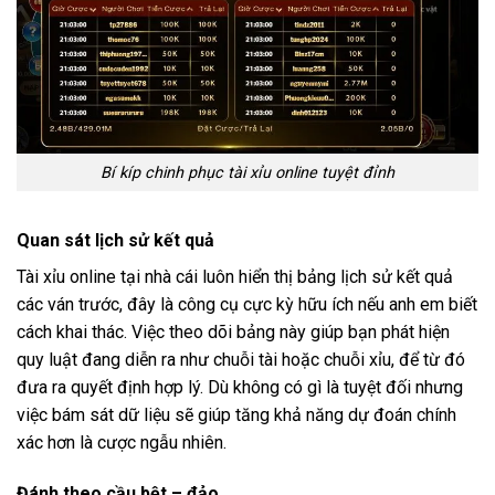
Bí kíp chinh phục tài xỉu online tuyệt đỉnh
Quan sát lịch sử kết quả
Tài xỉu online tại nhà cái luôn hiển thị bảng lịch sử kết quả
các ván trước, đây là công cụ cực kỳ hữu ích nếu anh em biết
cách khai thác. Việc theo dõi bảng này giúp bạn phát hiện
quy luật đang diễn ra như chuỗi tài hoặc chuỗi xỉu, để từ đó
đưa ra quyết định hợp lý. Dù không có gì là tuyệt đối nhưng
việc bám sát dữ liệu sẽ giúp tăng khả năng dự đoán chính
xác hơn là cược ngẫu nhiên.
Đánh theo cầu bệt – đảo