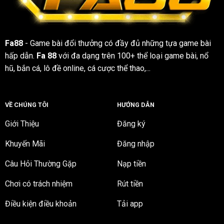
Fa88
- Game bài đổi thưởng có đầy đủ những tựa game bài
hấp dẫn.
Fa 88
với đa dạng trên 100+ thể loại game bài, nổ
hũ, bắn cá, lô đề online, cá cược thể thao,...
VỀ CHÚNG TÔI
HƯỚNG DẪN
Giới Thiệu
Đăng ký
Khuyến Mãi
Đăng nhập
Câu Hỏi Thường Gặp
Nạp tiền
Chơi có trách nhiệm
Rút tiền
Điều kiện điều khoản
Tải app