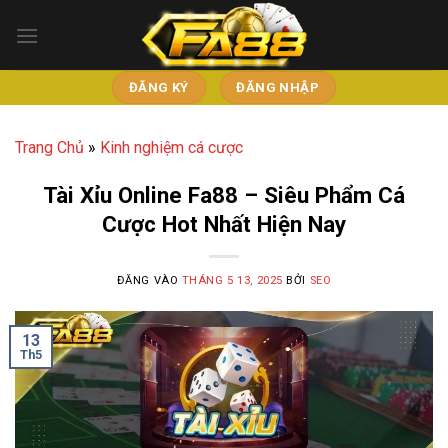
Bỏ
qua
nội
dung
ĐĂNG KÝ
ĐĂNG NHẬP
Trang Chủ
»
Kinh nghiệm cá cược
Tài Xỉu Online Fa88 – Siêu Phẩm Cá
Cược Hot Nhất Hiện Nay
ĐĂNG VÀO
THÁNG 5 13, 2025
BỞI
SEO
13
Th5