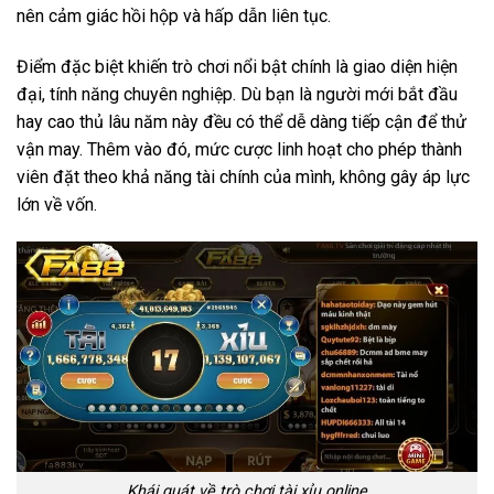
nên cảm giác hồi hộp và hấp dẫn liên tục.
Điểm đặc biệt khiến trò chơi nổi bật chính là giao diện hiện
đại, tính năng chuyên nghiệp. Dù bạn là người mới bắt đầu
hay cao thủ lâu năm này đều có thể dễ dàng tiếp cận để thử
vận may. Thêm vào đó, mức cược linh hoạt cho phép thành
viên đặt theo khả năng tài chính của mình, không gây áp lực
lớn về vốn.
Khái quát về trò chơi tài xỉu online