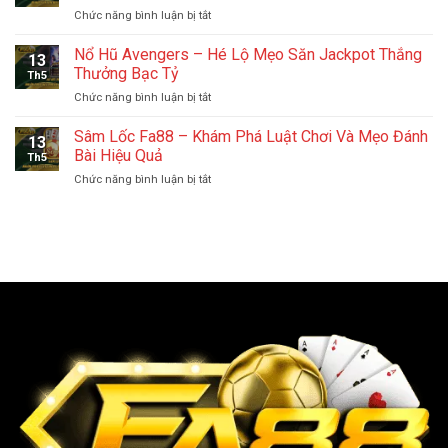
Online
Kiếm
Chức năng bình luận bị tắt
ở
–
Thưởng
Nổ
Tìm
Siêu
Hũ
Nổ Hũ Avengers – Hé Lộ Mẹo Săn Jackpot Thắng
Hiểu
Hấp
13
Pirate
Chi
Thưởng Bạc Tỷ
Dẫn
Th5
King
Tiết
Chức năng bình luận bị tắt
ở
–
Luật
Nổ
Bí
Chơi
Hũ
Sâm Lốc Fa88 – Khám Phá Luật Chơi Và Mẹo Đánh
Kíp
Tại
13
Avengers
Săn
Bài Hiệu Quả
Fa88
Th5
–
Jackpot
Chức năng bình luận bị tắt
ở
Hé
Dễ
Sâm
Lộ
Không
Lốc
Mẹo
Tưởng
Fa88
Săn
–
Jackpot
Khám
Thắng
Phá
Thưởng
Luật
Bạc
Chơi
Tỷ
Và
Mẹo
Đánh
Bài
Hiệu
Quả